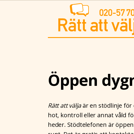
Hoppa
till
innehåll
Öppen dygn
Rätt att välja
är en stödlinje för
hot, kontroll eller annat våld f
heder. Stödtelefonen är öppen 