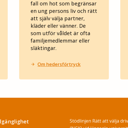
fall om hot som begränsar
en ung persons liv och rätt
att själv välja partner,
kläder eller vänner. De
som utför våldet är ofta
familjemedlemmar eller
släktingar.
Om hedersförtryck
arrow_forward
Stödlinjen Rätt att välja dr
llgänglighet