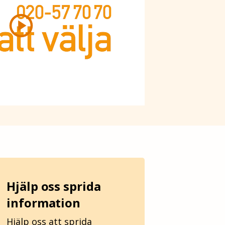
play_circle
Hjälp oss sprida
information
Hjälp oss att sprida