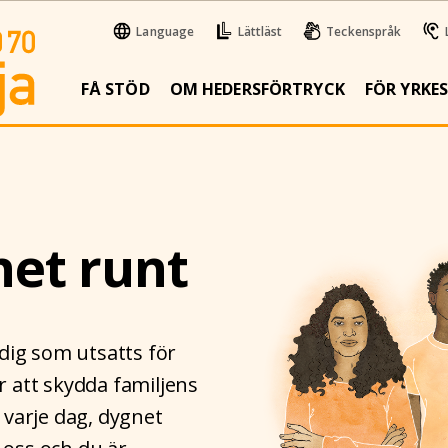
Language
Lättläst
Teckenspråk
FÅ STÖD
OM HEDERSFÖRTRYCK
FÖR YRKE
et runt
 dig som utsatts för
ör att skydda familjens
varje dag, dygnet