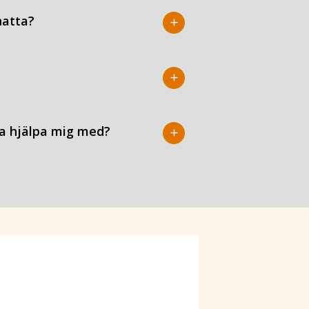
hatta?
add
add
ja hjälpa mig med?
add