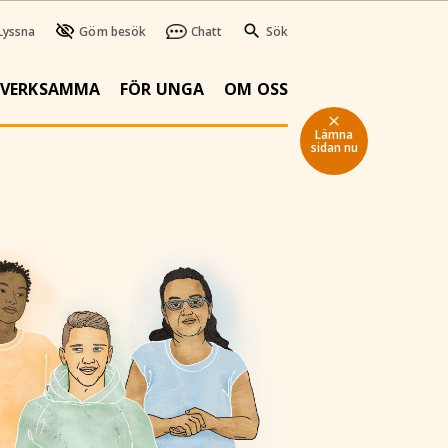
Lyssna
Göm besök
Chatt
Sök
SVERKSAMMA
FÖR UNGA
OM OSS
close
Lämna
sidan nu