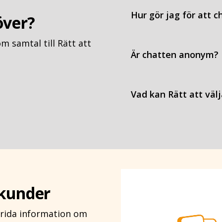
Hur gör jag för att c
över?
m samtal till Rätt att
Är chatten anonym?
Vad kan Rätt att väl
ekunder
prida information om