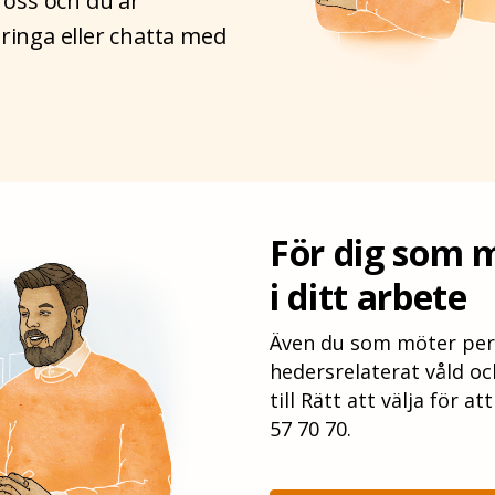
a oss och du är
 ringa eller chatta med
För dig som 
i ditt arbete
Även du som möter per
hedersrelaterat våld och
till Rätt att välja för a
57 70 70.