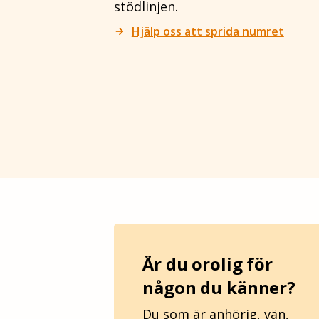
stödlinjen.
Hjälp oss att sprida numret
arrow_forward
arrow_forward
Är du orolig för
någon du känner?
Du som är anhörig, vän,