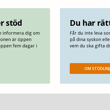
er stöd
Du har rätt
ch informera dig om
Får du inte leva so
efonen är öppen
på dina syskon ell
öppen fem dagar i
vem du ska gifta di
OM STÖDLIN