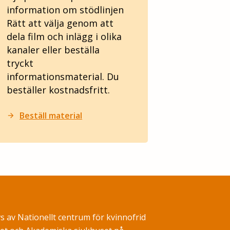
information om stödlinjen
Rätt att välja genom att
dela film och inlägg i olika
kanaler eller beställa
tryckt
informationsmaterial. Du
beställer kostnadsfritt.
Beställ material
arrow_forward
ivs av Nationellt centrum för kvinnofrid