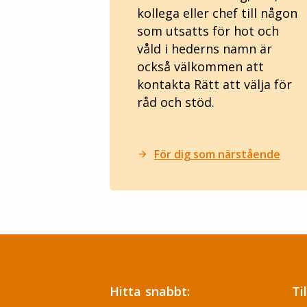
kollega eller chef till någon
som utsatts för hot och
våld i hederns namn är
också välkommen att
kontakta Rätt att välja för
råd och stöd.
För dig som närstående
arrow_forward
Hitta snabbt:
Ti